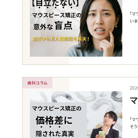
た
「マ
いま
歯科コラム
202
マ
た
「マ
ン
そう