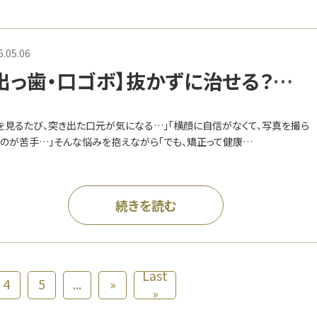
6.05.06
出っ歯・口ゴボ】抜かずに治せる？理
想の横顔を叶える矯正戦略
を見るたび、突き出た口元が気になる…」「横顔に自信がなくて、写真を撮ら
のが苦手…」そんな悩みを抱えながら「でも、矯正って健康…
続きを読む
Last
4
5
...
»
»