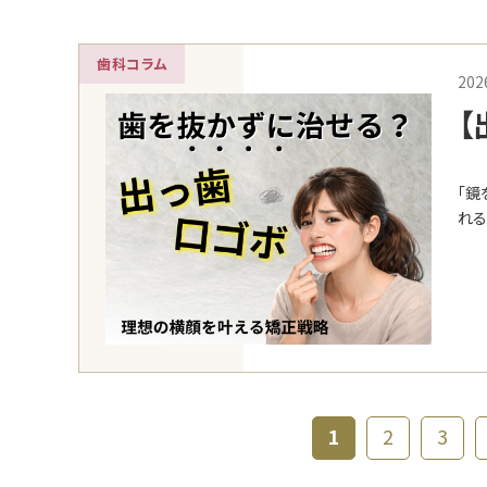
歯科コラム
202
【
「鏡
れる
1
2
3