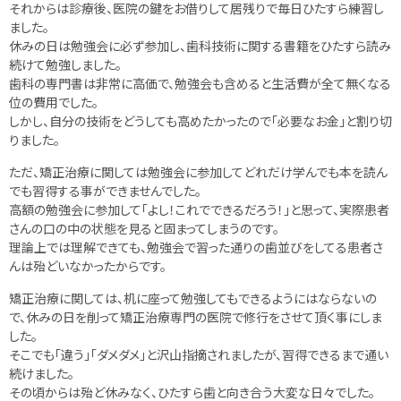
それからは診療後、医院の鍵をお借りして居残りで毎日ひたすら練習し
ました。
休みの日は勉強会に必ず参加し、歯科技術に関する書籍をひたすら読み
続けて勉強しました。
歯科の専門書は非常に高価で、勉強会も含めると生活費が全て無くなる
位の費用でした。
しかし、自分の技術をどうしても高めたかったので「必要なお金」と割り切
りました。
ただ、矯正治療に関しては勉強会に参加してどれだけ学んでも本を読ん
でも習得する事ができませんでした。
高額の勉強会に参加して「よし！これでできるだろう！」と思って、実際患者
さんの口の中の状態を見ると固まってしまうのです。
理論上では理解できても、勉強会で習った通りの歯並びをしてる患者さ
んは殆どいなかったからです。
矯正治療に関しては、机に座って勉強してもできるようにはならないの
で、休みの日を削って矯正治療専門の医院で修行をさせて頂く事にしま
した。
そこでも「違う」「ダメダメ」と沢山指摘されましたが、習得できるまで通い
続けました。
その頃からは殆ど休みなく、ひたすら歯と向き合う大変な日々でした。