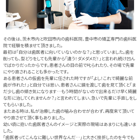
その後は、茨木市内と吹田市内の歯科医院、豊中市の矯正専門の歯科医
院で経験を積ませて頂きました。
最初は「自分は歯医者に向いていないのかな？」と思っていました。歯を
削っても、型どりをしても先輩から「違う！ダメダメだ！」と言われ続け凹ん
でばかりだったからです。患者さんの目の前で叱られたり、その場で先輩
にやり直されることも多かったです。
ある患者さんの仮歯を先輩に任された時ですが「よし！これで綺麗な前
歯が作れた！」と自分では思い、患者さんに鏡を渡して歯を見て頂くと「ま
だ少し歯の傾き気になります…もう時間がないので出来るだけ早く綺麗
な形に治してくれませんか？」と言われてしまい、急いで先輩に手直しをし
てもらいました。
またある時は、私が治療した歯の噛み合わせが合わず、再度来て頂いて
やり直させて頂く事もありました。
幼い頃に抱いた歯医者さんのイメージと実際の現場はあまりにも違いま
した。
「歯医者ってこんなに難しい世界なんだ…」と大きく挫折したのを今でも