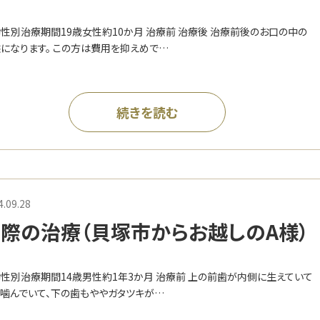
U様）
性別治療期間19歳女性約10か月 治療前 治療後 治療前後のお口の中の
になります。 この方は費用を抑えめで…
続きを読む
4.09.28
際の治療（貝塚市からお越しのA様）
性別治療期間14歳男性約1年3か月 治療前 上の前歯が内側に生えていて
噛んでいて、下の歯もややガタツキが…