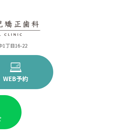
丁目16-22
WEB予約
せ