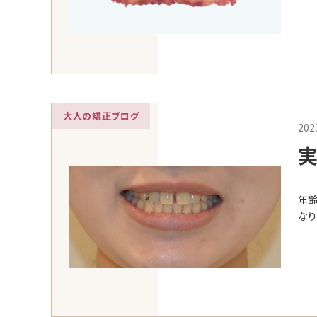
大人の矯正ブログ
202
実
越
年齢
なり