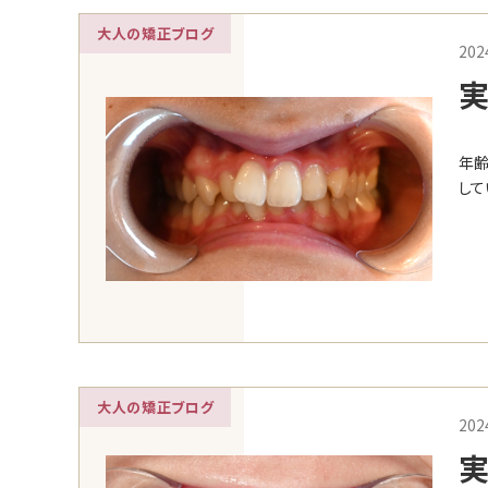
大人の矯正ブログ
202
実
の
年齢
して
大人の矯正ブログ
202
実