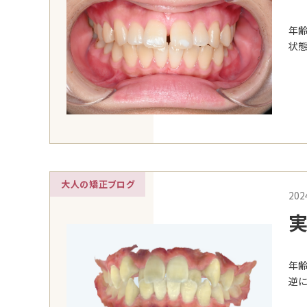
の
年齢
状態
大人の矯正ブログ
202
実
年齢
逆に