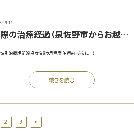
3.09.11
際の治療経過（泉佐野市からお越し
Y様）
性別治療期間39歳女性8カ月程度 治療前 (さらに…)
続きを読む
2
3
»