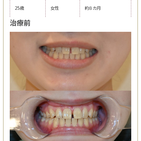
25歳
女性
約８カ月
治療前