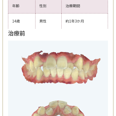
年齢
性別
治療期間
14歳
男性
約1年3か月
治療前