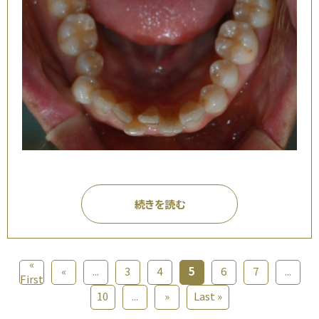
続きを読む
«
«
...
3
4
5
6
7
...
First
10
...
»
Last »