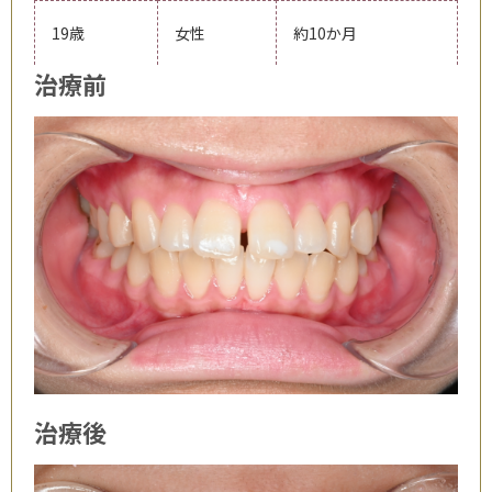
19歳
女性
約10か月
治療前
治療後