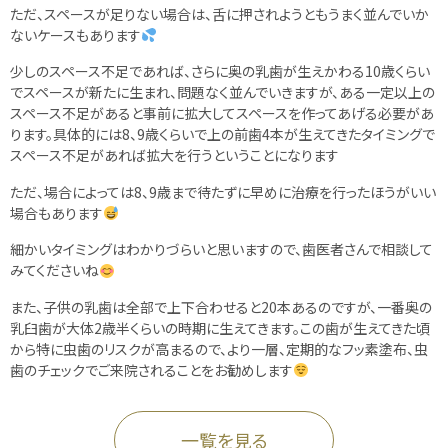
ただ、スペースが足りない場合は、舌に押されようともうまく並んでいか
ないケースもあります
少しのスペース不足であれば、さらに奥の乳歯が生えかわる10歳くらい
でスペースが新たに生まれ、問題なく並んでいきますが、ある一定以上の
スペース不足があると事前に拡大してスペースを作ってあげる必要があ
ります。具体的には8、9歳くらいで上の前歯4本が生えてきたタイミングで
スペース不足があれば拡大を行うということになります
ただ、場合によっては8、9歳まで待たずに早めに治療を行ったほうがいい
場合もあります
細かいタイミングはわかりづらいと思いますので、歯医者さんで相談して
みてくださいね
また、子供の乳歯は全部で上下合わせると20本あるのですが、一番奥の
乳臼歯が大体2歳半くらいの時期に生えてきます。この歯が生えてきた頃
から特に虫歯のリスクが高まるので、より一層、定期的なフッ素塗布、虫
歯のチェックでご来院されることをお勧めします
一覧を見る