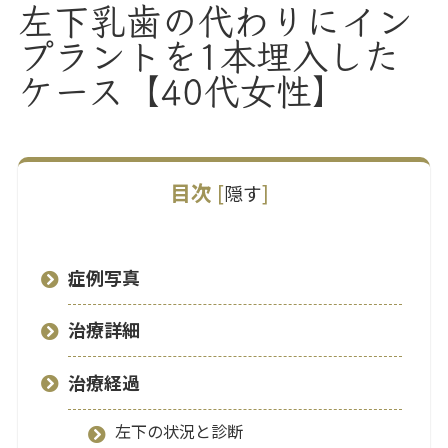
左下乳歯の代わりにイン
プラントを1本埋入した
ケース【40代女性】
目次
[
隠す
]
症例写真
治療詳細
治療経過
左下の状況と診断