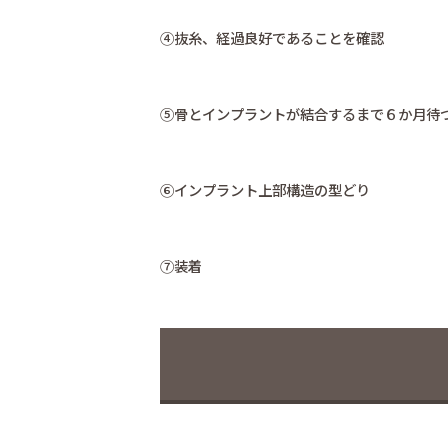
④抜糸、経過良好であることを確認
⑤骨とインプラントが結合するまで６か月待
⑥インプラント上部構造の型どり
⑦装着