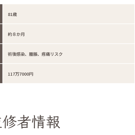
81歳
約８か月
術後感染、腫脹、疼痛リスク
117万7000円
監修者情報