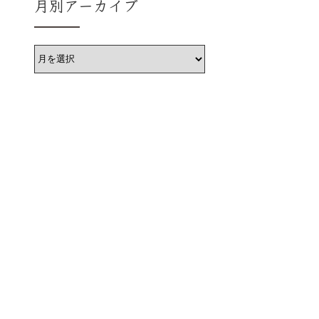
月別アーカイブ
ア
ー
カ
イ
ブ